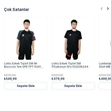
Çok Satanlar
Lotto Erkek Tişört 5W M-
Lotto Erkek Tişört 5M
Lumberja
Bloccon Tee 5PR TPT 1020...
11Turborun 5Fx 102238244
Shirt MB
₺879,98
₺607,98
₺799,99
₺549,99
₺379,99
₺499,9
Sepete Ekle
Sepete Ekle